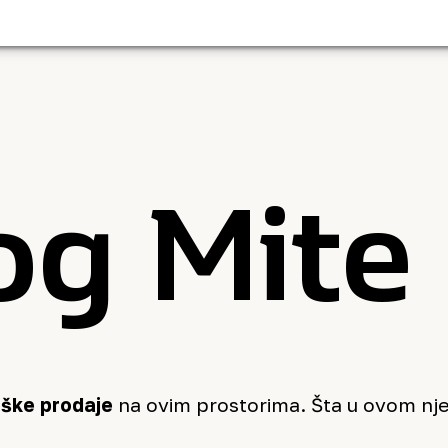
og Mite 
oške prodaje
na ovim prostorima. Šta u ovom nj