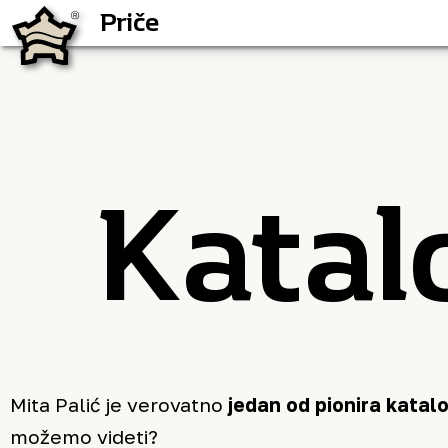
Priče
Pančevo
Priče
Katal
Mita Palić je verovatno
jedan od pionira katal
možemo videti?