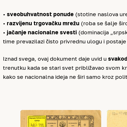
•
sveobuhvatnost ponude
(stotine naslova ur
•
razvijenu trgovačku mrežu
(roba se šalje šir
•
jačanje nacionalne svesti
(dominacija „srpsk
time prevazilazi čisto privrednu ulogu i postaje
Iznad svega, ovaj dokument daje uvid u
svakod
trenutku kada se stari svet približavao svom k
kako se nacionalna ideja ne širi samo kroz polit