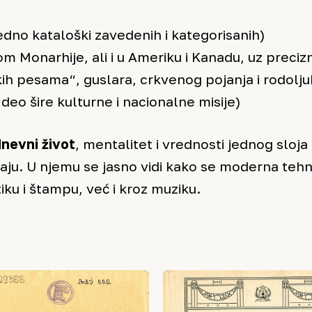
edno kataloški zavedenih i kategorisanih)
om Monarhije, ali i u Ameriku i Kanadu, uz precizn
ih pesama“, guslara, crkvenog pojanja i rodolju
 deo šire kulturne i nacionalne misije)
nevni život
, mentalitet i vrednosti jednog sloja
raju. U njemu se jasno vidi kako se moderna tehn
iku i štampu, već i kroz muziku.