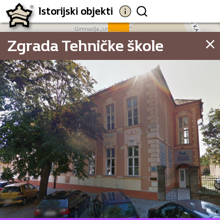
Istorijski objekti
68
Zgrada Tehničke škole
20.24
2