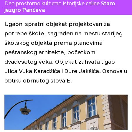
Deo prostorno kulturno istorijske celine
Staro
jezgro Pančeva
Ugaoni spratni objekat projektovan za
77
potrebe škole, sagrađen na mestu starijeg
školskog objekta prema planovima
peštanskog arhitekte, početkom
dvadesetog veka. Objekat zahvata ugao
ulica Vuka Karadžića i Đure Jakšića. Osnova u
obliku obrnutog slova E.
71
+
−
©
Staro Pančevo