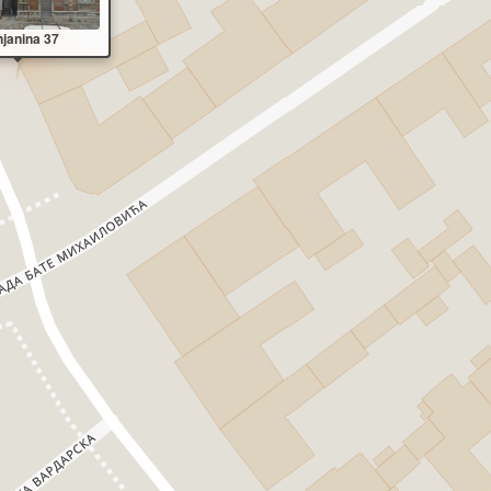
943
njanina 37