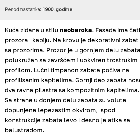
Period nastanka:
1900. godine
Kuća zidana u stilu
neobaroka
. Fasada ima četi
prozora i kapiju. Na krovu je dekorativni zabat
sa prozorima. Prozor je u gornjem delu zabat
polukružan sa završćem i uokviren trostrukim
Ovde pokušavamo da prikažemo sva istorijski
profilom. Lučni timpanon zabata počiva na
zanimljiva zdanja u
Pančevu
. To su pretežno
profilisanim kapitelima. Gornji deo zabata nos
spomenici kulture
, pod zaštitom Zavoda za
dva ravna pilastra sa kompozitnim kapitelima.
zaštitu spomenika kulture u Pančevu, ali ima i
Sa strane u donjem delu zabata su volute
objekata koji se ističu svojim
estetskim
,
dopunjene lepezastim okvirom, ispod
arhitektonskim
,
istorijskim
ili nekim drugim
konstrukcije zabata levo i desno je atika sa
kvalitetima, a nisu spomenici kulture.
balustradom.