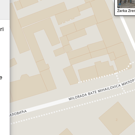
Žarka Zre
ri
a
e