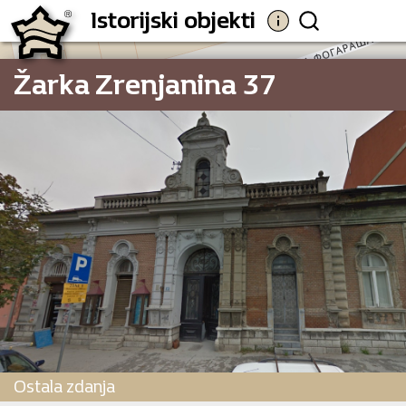
Istorijski objekti
Žarka Zrenjanina 37
114
Ostala zdanja