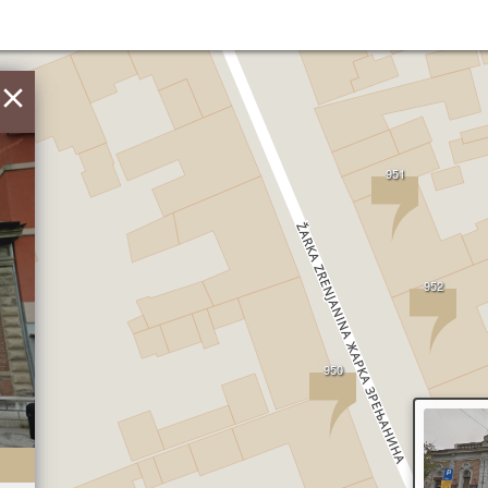
×
951
952
950