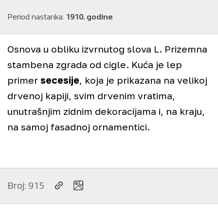
Period nastanka:
1910. godine
Osnova u obliku izvrnutog slova L. Prizemna
stambena zgrada od cigle. Kuća je lep
primer
secesije
, koja je prikazana na velikoj
drvenoj kapiji, svim drvenim vratima,
unutrašnjim zidnim dekoracijama i, na kraju,
na samoj fasadnoj ornamentici.
+
Broj: 915
−
©
Staro Pančevo