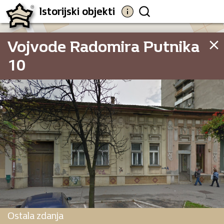
Istorijski objekti
Vojvode Radomira Putnika
10
9
Vojvode Radom
Ostala zdanja