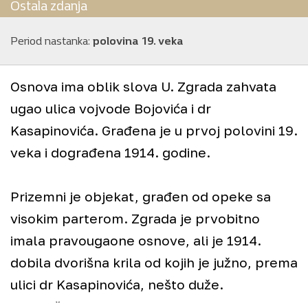
Ostala zdanja
Period nastanka:
polovina 19. veka
Osnova ima oblik slova U. Zgrada zahvata
ugao ulica vojvode Bojovića i dr
Kasapinovića. Građena je u prvoj polovini 19.
veka i dograđena 1914. godine.
Prizemni je objekat, građen od opeke sa
visokim parterom. Zgrada je prvobitno
imala pravougaone osnove, ali je 1914.
+
dobila dvorišna krila od kojih je južno, prema
−
ulici dr Kasapinovića, nešto duže.
©
Staro Pančevo
Unutrašnjost zgrade je projektovana kao