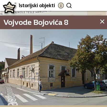
Istorijski objekti
Vojvode Bojovića 8
921
9
11
9
Vojvode Bojo