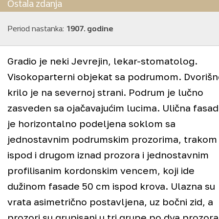
Ostala zdanja
Period nastanka:
1907. godine
Gradio je neki Jevrejin, lekar-stomatolog.
Visokoparterni objekat sa podrumom. Dvorišn
krilo je na severnoj strani. Podrum je lučno
Ovde pokušavamo da prikažemo sva istorijski
zasveden sa ojačavajućim lucima. Ulična fasa
zanimljiva zdanja u
Pančevu
. To su pretežno
je horizontalno podeljena soklom sa
spomenici kulture
, pod zaštitom Zavoda za
jednostavnim podrumskim prozorima, trakom
zaštitu spomenika kulture u Pančevu, ali ima i
ispod i drugom iznad prozora i jednostavnim
objekata koji se ističu svojim
estetskim
,
profilisanim kordonskim vencem, koji ide
arhitektonskim
,
istorijskim
ili nekim drugim
dužinom fasade 50 cm ispod krova. Ulazna su
kvalitetima, a nisu spomenici kulture.
vrata asimetrično postavljena, uz bočni zid, a
prozori su grupisani u tri grupe po dva prozora