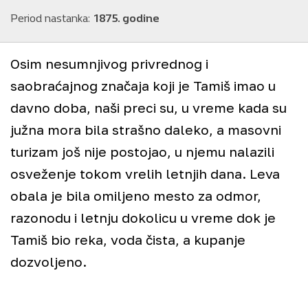
Period nastanka:
1875. godine
Osim nesumnjivog privrednog i
saobraćajnog značaja koji je Tamiš imao u
davno doba, naši preci su, u vreme kada su
južna mora bila strašno daleko, a masovni
turizam još nije postojao, u njemu nalazili
osveženje tokom vrelih letnjih dana. Leva
obala je bila omiljeno mesto za odmor,
razonodu i letnju dokolicu u vreme dok je
Tamiš bio reka, voda čista, a kupanje
+
dozvoljeno.
−
©
Staro Pančevo