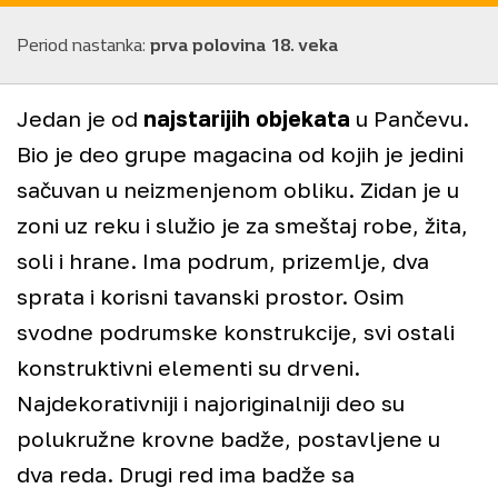
Period nastanka:
prva polovina 18. veka
Jedan je od
najstarijih objekata
u Pančevu.
Bio je deo grupe magacina od kojih je jedini
sačuvan u neizmenjenom obliku. Zidan je u
zoni uz reku i služio je za smeštaj robe, žita,
soli i hrane. Ima podrum, prizemlje, dva
sprata i korisni tavanski prostor. Osim
svodne podrumske konstrukcije, svi ostali
konstruktivni elementi su drveni.
Najdekorativniji i najoriginalniji deo su
+
polukružne krovne badže, postavljene u
−
dva reda. Drugi red ima badže sa
©
Staro Pančevo