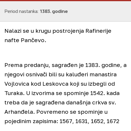
Period nastanka:
1383. godine
Nalazi se u krugu postrojenja Rafinerije
nafte Pančevo.
Prema predanju, sagrađen je 1383. godine, a
njegovi osnivači bili su kaluđeri manastira
Vojlovica kod Leskovca koji su izbegli od
Turaka. U izvorima se spominje 1542. kada
treba da je sagrađena današnja crkva sv.
+
Arhanđela. Povremeno se spominje u
−
pojedinim zapisima: 1567, 1631, 1652, 1672
©
Staro Pančevo
godine. U XVIII veku dva puta je bila