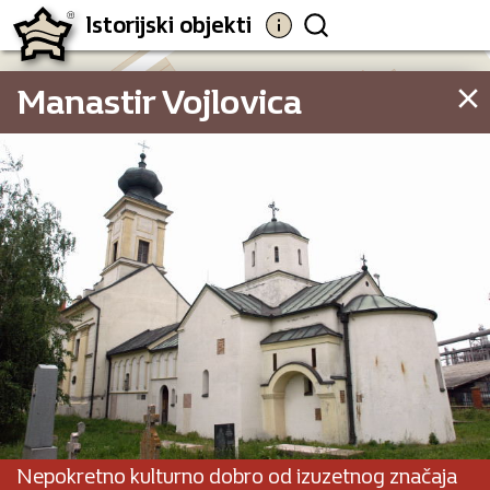
Istorijski objekti
Manastir Vojlovica
Nepokretno kulturno dobro od izuzetnog značaja