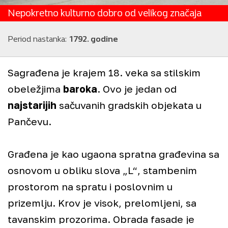
Nepokretno kulturno dobro od velikog značaja
Period nastanka:
1792. godine
20.01
Sagrađena je krajem 18. veka sa stilskim
obeležjima
baroka
. Ovo je jedan od
najstarijih
sačuvanih gradskih objekata u
Pančevu.
Građena je kao ugaona spratna građevina sa
osnovom u obliku slova „L“, stambenim
prostorom na spratu i poslovnim u
+
prizemlju. Krov je visok, prelomljeni, sa
−
tavanskim prozorima. Obrada fasade je
©
Staro Pančevo