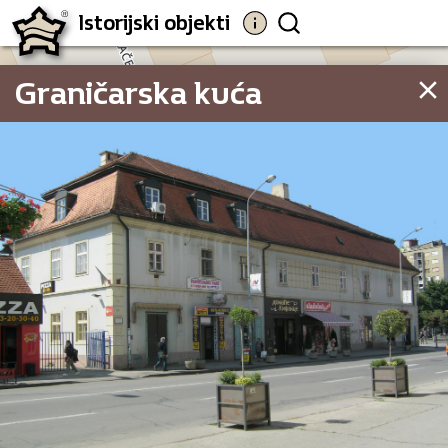
Istorijski objekti
Graničarska kuća
20.11
20.08
20.07
Graničarska