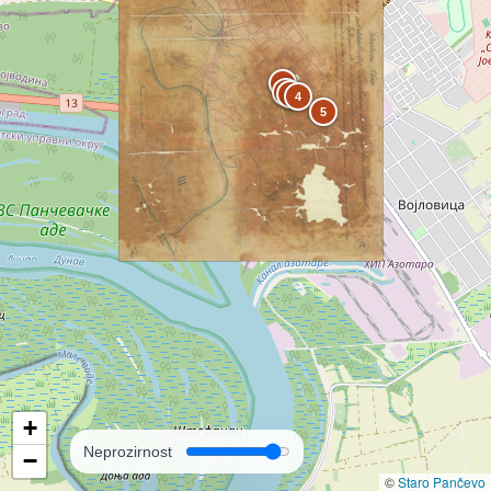
1
2
3
4
5
+
Neprozirnost
−
©
Staro Pančevo