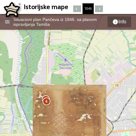
Istorijske mape
1846
Situacioni plan Pančeva iz 1846. sa planom
Info
ispravljanja Tamiša
7
6