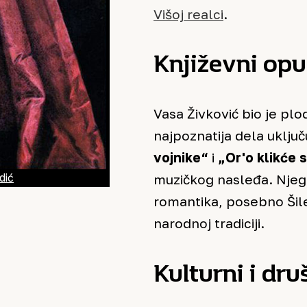
Višoj realci
.
Književni opu
Vasa Živković bio je pl
najpoznatija dela uklju
vojnike“
i
„Or'o klikće 
dić
muzičkog nasleđa. Njego
romantika, posebno Šile
narodnoj tradiciji.
Kulturni i dr