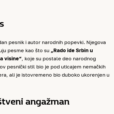
s
odan pesnik i autor narodnih popevki. Njegova
čuju pesme kao što su
„Rado ide Srbin u
sa visine“
, koje su postale deo narodnog
v pesnički stil bio je pod uticajem nemačkih
ra, ali je istovremeno bio duboko ukorenjen u
uštveni angažman