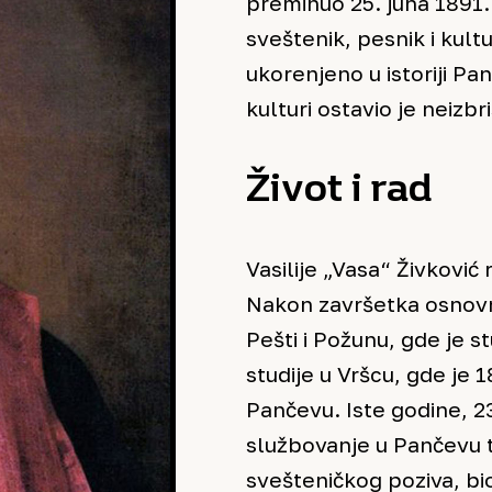
preminuo 25. juna 1891. 
sveštenik, pesnik i kult
ukorenjeno u istoriji Pa
kulturi ostavio je neizbri
Život i rad
Vasilije „Vasa“ Živković
Nakon završetka osnovn
Pešti i Požunu, gde je s
studije u Vršcu, gde je
Pančevu. Iste godine, 2
službovanje u Pančevu t
svešteničkog poziva, bio