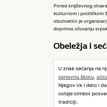
Pored književnog stvaral
kulturnom i političkom
obuhvatilo je organizaci
doprinos očuvanju srpsk
Obeležja i se
U znak sećanja na n
osnovnu školu
,
ulic
Njegov lik i delo i d
ostaje simbol posveć
tradiciji.