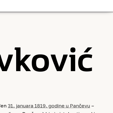
vković
ođen
31. januara 1819. godine u Pančevu
–