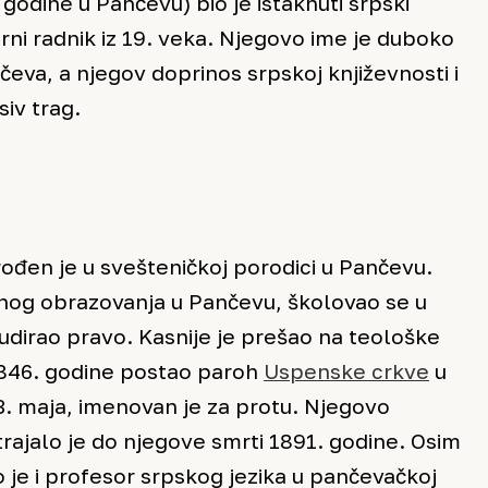
godine u Pančevu) bio je istaknuti srpski
urni radnik iz 19. veka. Njegovo ime je duboko
nčeva, a njegov doprinos srpskoj književnosti i
siv trag.
 rođen je u svešteničkoj porodici u Pančevu.
og obrazovanja u Pančevu, školovao se u
tudirao pravo. Kasnije je prešao na teološke
 1846. godine postao paroh
Uspenske crkve
u
3. maja, imenovan je za protu. Njegovo
rajalo je do njegove smrti 1891. godine. Osim
 je i profesor srpskog jezika u pančevačkoj