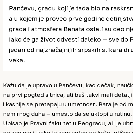
Pančevu, gradu koji je tada bio na raskrsni
a u kojem je proveo prve godine detinjstv
grada i atmosfera Banata ostali su deo nj
iako će ga život odvesti daleko — sve do P
jedan od najznačajnijih srpskih slikara dr
veka.
Kažu da je upravo u Pančevu, kao dečak, naučio
na prvi pogled sitnica, ali baš takvi mali detalj
i kasnije se pretapaju u umetnost. Bata je od 
nemirnog duha — umesto da se uklopi u rutinu, 
Upisao je Pravni fakultet u Beogradu, ali je ub
ne zanima i, kako je sam voleo da kaže, otišao 