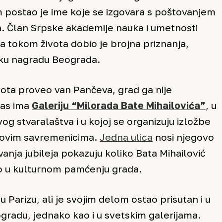
m postao je ime koje se izgovara s poštovanjem
. Član Srpske akademije nauka i umetnosti
a tokom života dobio je brojna priznanja,
ku nagradu Beograda.
ivota proveo van Pančeva, grad ga nije
nas ima
Galeriju “Milorada Bate Mihailovića”
, u
og stvaralaštva i u kojoj se organizuju izložbe
govim savremenicima.
Jedna ulica
nosi njegovo
vanja jubileja pokazuju koliko Bata Mihailović
 u kulturnom pamćenju grada.
u Parizu, ali je svojim delom ostao prisutan i u
radu, jednako kao i u svetskim galerijama.