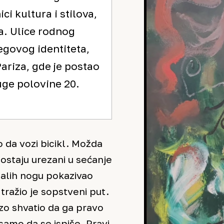
ci kultura i stilova,
a. Ulice rodnog
egovog identiteta,
ariza, gde je postao
uge polovine 20.
 da vozi bicikl. Možda
i ostaju urezani u sećanje
malih nogu pokazivao
tražio je sopstveni put.
rzo shvatio da ga pravo
samo da se ispiše. Pravi