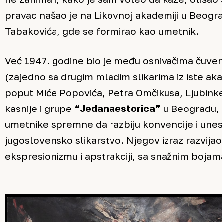
pravac našao je na Likovnoj akademiji u Beogra
Tabakovića, gde se formirao kao umetnik.
Već 1947. godine bio je među osnivačima čuv
(zajedno sa drugim mladim slikarima iz iste a
poput Miće Popovića, Petra Omčikusa, Ljubinke 
kasnije i grupe
“Jedanaestorica”
u Beogradu, 
umetnike spremne da razbiju konvencije i unes
jugoslovensko slikarstvo. Njegov izraz razvijao 
ekspresionizmu i apstrakciji, sa snažnim boja