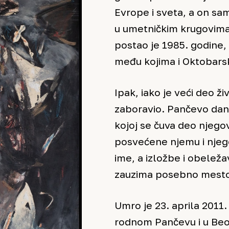
Evrope i sveta, a on sa
u umetničkim krugovima
postao je 1985. godine, 
među kojima i Oktobars
Ipak, iako je veći deo ž
zaboravio. Pančevo da
kojoj se čuva deo njegov
posvećene njemu i nje
ime, a izložbe i obeleža
zauzima posebno mesto
Umro je 23. aprila 2011. 
rodnom Pančevu i u Beog