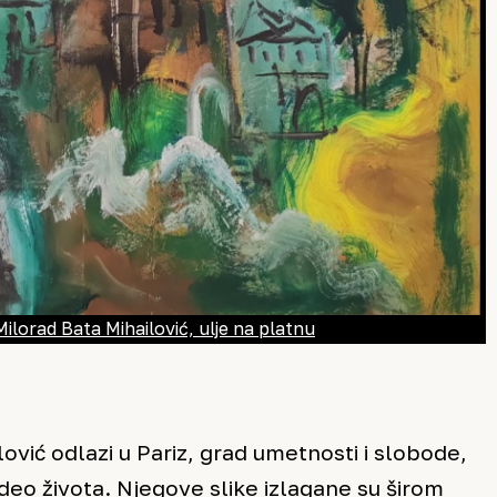
Milorad Bata Mihailović, ulje na platnu
ović odlazi u Pariz, grad umetnosti i slobode,
deo života. Njegove slike izlagane su širom