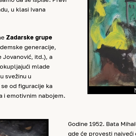
du, u klasi Ivana
ene
Zadarske grupe
kademske generacije,
Jovanović, itd.), a
okupljajući mlade
u svežinu u
se od figuracije ka
ma i emotivnim nabojem.
Godine 1952. Bata Mihail
gde će provesti najveći 