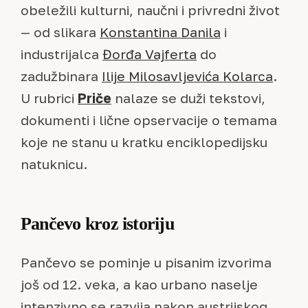
obeležili kulturni, naučni i privredni život
— od slikara
Konstantina Danila
i
industrijalca
Đorđa Vajferta
do
zadužbinara
Ilije Milosavljevića Kolarca
.
U rubrici
Priče
nalaze se duži tekstovi,
dokumenti i lične opservacije o temama
koje ne stanu u kratku enciklopedijsku
natuknicu.
Pančevo kroz istoriju
Pančevo se pominje u pisanim izvorima
još od 12. veka, a kao urbano naselje
intenzivno se razvija nakon austrijskog