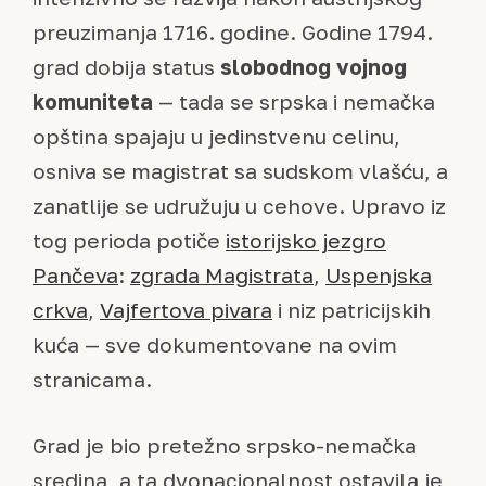
preuzimanja 1716. godine. Godine 1794.
grad dobija status
slobodnog vojnog
komuniteta
— tada se srpska i nemačka
opština spajaju u jedinstvenu celinu,
osniva se magistrat sa sudskom vlašću, a
zanatlije se udružuju u cehove. Upravo iz
tog perioda potiče
istorijsko jezgro
Pančeva
:
zgrada Magistrata
,
Uspenjska
crkva
,
Vajfertova pivara
i niz patricijskih
kuća — sve dokumentovane na ovim
stranicama.
Grad je bio pretežno srpsko-nemačka
sredina, a ta dvonacionalnost ostavila je