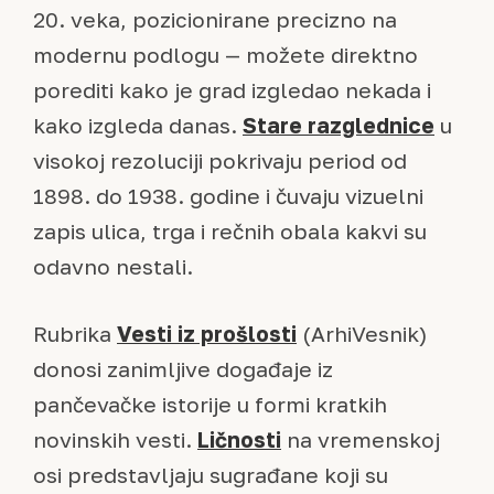
20. veka, pozicionirane precizno na
modernu podlogu — možete direktno
porediti kako je grad izgledao nekada i
kako izgleda danas.
Stare razglednice
u
visokoj rezoluciji pokrivaju period od
1898. do 1938. godine i čuvaju vizuelni
zapis ulica, trga i rečnih obala kakvi su
odavno nestali.
Rubrika
Vesti iz prošlosti
(ArhiVesnik)
donosi zanimljive događaje iz
pančevačke istorije u formi kratkih
novinskih vesti.
Ličnosti
na vremenskoj
osi predstavljaju sugrađane koji su