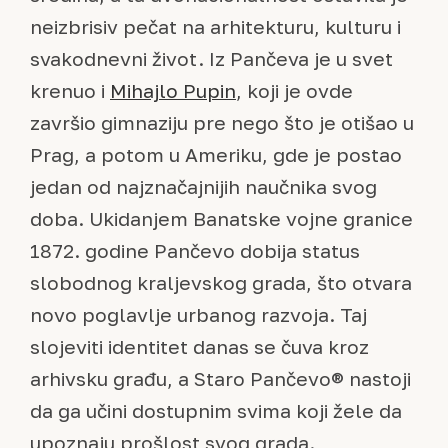
neizbrisiv pečat na arhitekturu, kulturu i
svakodnevni život. Iz Pančeva je u svet
krenuo i
Mihajlo Pupin
, koji je ovde
završio gimnaziju pre nego što je otišao u
Prag, a potom u Ameriku, gde je postao
jedan od najznačajnijih naučnika svog
doba. Ukidanjem Banatske vojne granice
1872. godine Pančevo dobija status
slobodnog kraljevskog grada, što otvara
novo poglavlje urbanog razvoja. Taj
slojeviti identitet danas se čuva kroz
arhivsku građu, a Staro Pančevo® nastoji
da ga učini dostupnim svima koji žele da
upoznaju prošlost svog grada.